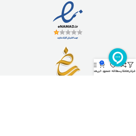
0
فیلترها
مقایسه
علاقه مندی
سبد خرید
منو