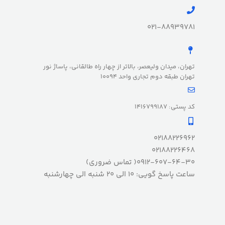
021-88939781
تهران، میدان ولیعصر، بالاتر از چهار راه طالقانی، پاساژ نور
تهران طبقه دوم تجاری واحد 10094
کد پستی: 1416799187
02188226962
02188226468
0912-607-64-30( تماس ضروری)
ساعت پاسخ گویی: 10 الی 20 شنبه الی چهارشنبه