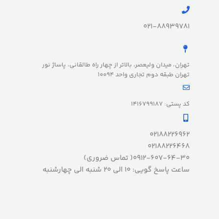
021-88939781
تهران، میدان ولیعصر، بالاتر از چهار راه طالقانی، پاساژ نور
تهران طبقه دوم تجاری واحد 10094
کد پستی: 1416799187
02188226962
02188226468
0912-607-64-30( تماس ضروری)
ساعت پاسخ گویی: 10 الی 20 شنبه الی چهارشنبه