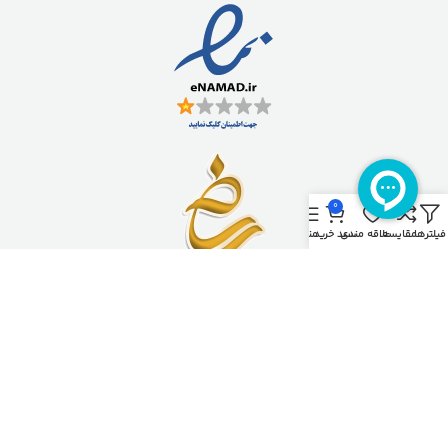
0
فیلترها
مقایسه
علاقه مندی
سبد خرید
منو