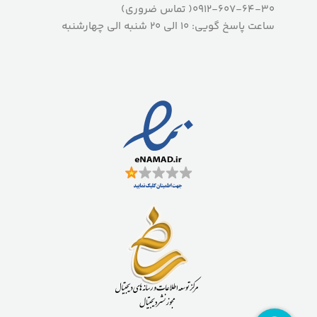
0912-607-64-30( تماس ضروری)
ساعت پاسخ گویی: 10 الی 20 شنبه الی چهارشنبه