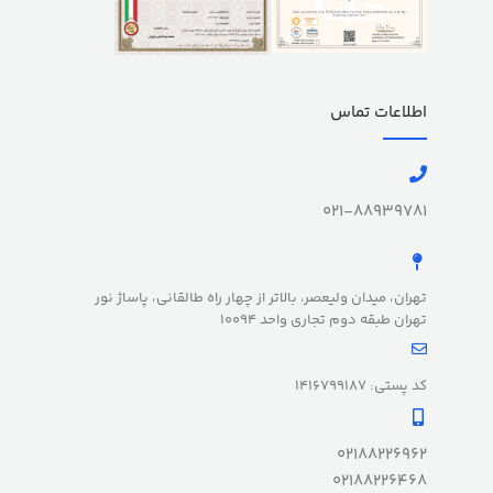
اطلاعات تماس
021-88939781
تهران، میدان ولیعصر، بالاتر از چهار راه طالقانی، پاساژ نور
تهران طبقه دوم تجاری واحد 10094
کد پستی: 1416799187
02188226962
02188226468