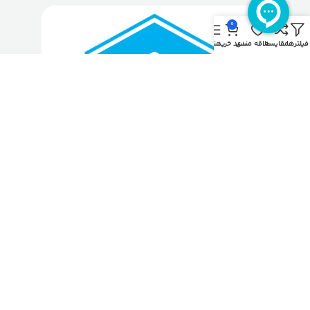
0
فیلترها
مقایسه
علاقه مندی
سبد خرید
منو