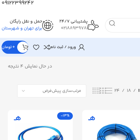
09122399242
پشتیبانی 24/7
حمل و نقل رایگان
02188939781
برای تهران و شهرستان
ورود / ثبت نام
0
تومان
در حال نمایش 4 نتیجه
24
18
-13%