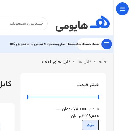

تحویل کالا
تماس با ما
محصولات
صفحه اصلی
همه دسته ها
کابل های CAT6
کابل ها
خانه
 CAT6
فیلتر قیمت
—
78,000 تومان
قیمت:
348,000 تومان
فیلتر