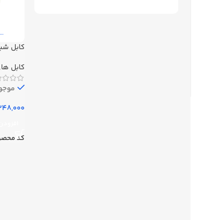
کابل شبک10متری شبک
کابل های T6
موجود
افزودن 
کد محصو