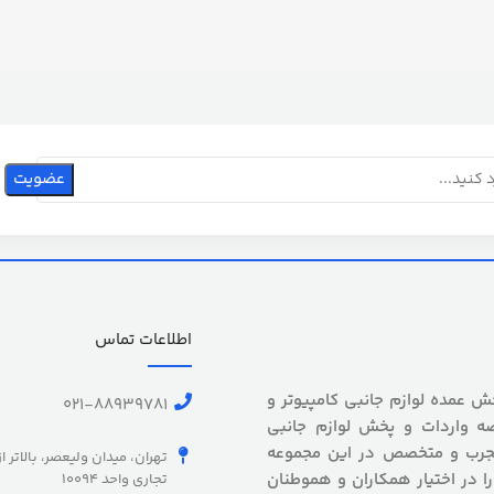
اطلاعات تماس
 بیش از 5 سال سابقه پخش عمده لوازم جانبی کامپیوتر و
021-88939781
ه واردات و پخش لوازم جانبی
 مجرب و متخصص در این مجموعه
تهران، میدان ولیعصر، بالاتر ا
را در اختیار همکاران و هموطنان
تجاری واحد 10094