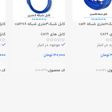
ه cat6
کابل شبک3متری شبکه cat678
کابل شبک
CA
کابل های CAT6
کابل 
 در انبار
موجود در انبار
م
تومان
تومان
به سبد خرید
افزودن به سبد خرید
اف
ل:
100041
کد محصول:
100039
کد 