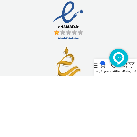
0
فیلترها
مقایسه
علاقه مندی
سبد خرید
منو