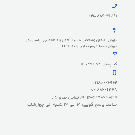
021-88939781
تهران، میدان ولیعصر، بالاتر از چهار راه طالقانی، پاساژ نور
تهران طبقه دوم تجاری واحد 10094
کد پستی: 1416799187
02188226962
02188226468
0912-607-64-30( تماس ضروری)
ساعت پاسخ گویی: 10 الی 20 شنبه الی چهارشنبه