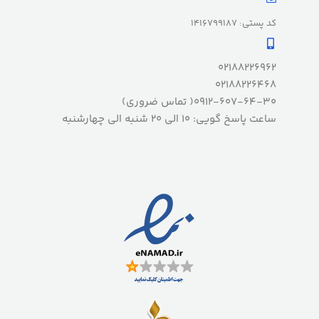
کد پستی: 1416799187
02188226962
02188226468
0912-607-64-30( تماس ضروری)
ساعت پاسخ گویی: 10 الی 20 شنبه الی چهارشنبه