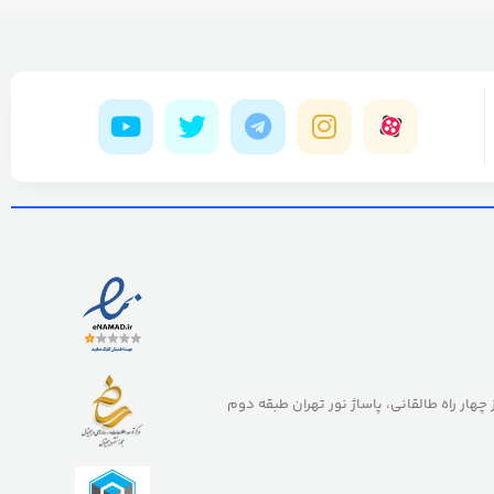
ز چهار راه طالقانی، پاساژ نور تهران طبقه دوم