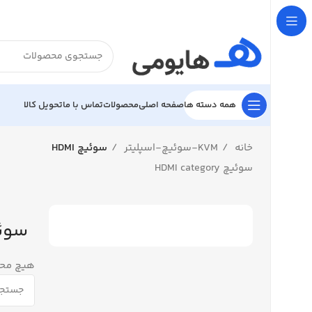

تحویل کالا
تماس با ما
محصولات
صفحه اصلی
همه دسته ها
سوئیچ HDMI
KVM-سوئیچ-اسپلیتر
خانه
سوئیچ HDMI category
 HDMI
فت نشد.