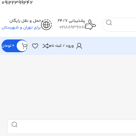
09122399242
پشتیبانی 24/7
حمل و نقل رایگان
02188939781
برای تهران و شهرستان
ورود / ثبت نام
0
تومان