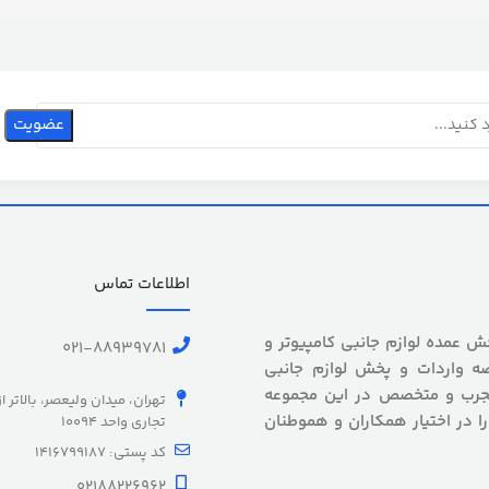
اطلاعات تماس
 بیش از 5 سال سابقه پخش عمده لوازم جانبی کامپیوتر و
021-88939781
ه واردات و پخش لوازم جانبی
 مجرب و متخصص در این مجموعه
تهران، میدان ولیعصر، بالاتر ا
را در اختیار همکاران و هموطنان
تجاری واحد 10094
کد پستی: 1416799187
02188226962