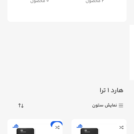
2 محصول
0 محصول
هارد 1 ترا
نمایش ستون
حراج