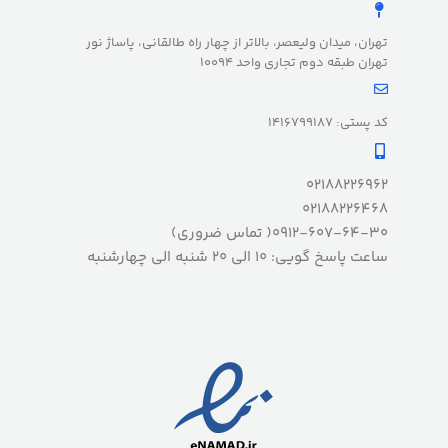
تهران، میدان ولیعصر، بالاتر از چهار راه طالقانی، پاساژ نور
تهران طبقه دوم تجاری واحد 10094
کد پستی: 1416799187
02188226962
02188226468
0912-607-64-30( تماس ضروری)
ساعت پاسخ گویی: 10 الی 20 شنبه الی چهارشنبه