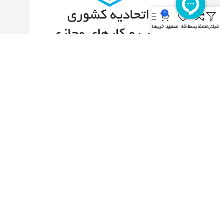
0
فیلترها
مقایسه
علاقه مندی
سبد خرید
منو