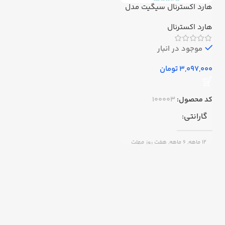
هارد اکسترنال سیگیت مدل
اکسپنشن ظرفیت 500
گیگابایت استوک
هارد اکسترنال
موجود در انبار
تومان
کد محصول:
100003
گارانتی
12 ماهه, 6 ماهه, هفت روز مهلت
تست