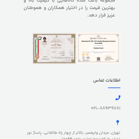
مجموعه باعث شده کالاهایی با کیفیت بالا و
بهترین قیمت را در اختیار همکاران و هموطنان
عزیز قرار دهد.
اطلاعات تماس
021-88939781
تهران، میدان ولیعصر، بالاتر از چهار راه طالقانی، پاساژ نور
تهران طبقه دوم تجاری واحد 10094