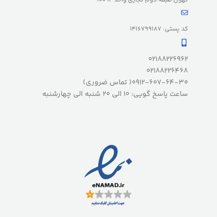
کد پستی: 1416799187
02188226962
02188226468
0912-607-64-30( تماس ضروری)
ساعت پاسخ گویی: 10 الی 20 شنبه الی چهارشنبه