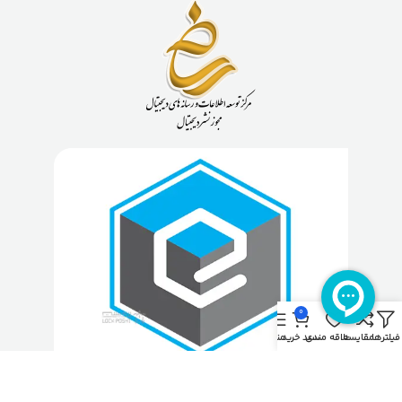
0
فیلترها
مقایسه
علاقه مندی
سبد خرید
منو