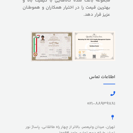
مجموعه باعث شده کالاهایی با کیفیت بالا و
بهترین قیمت را در اختیار همکاران و هموطنان
عزیز قرار دهد.
اطلاعات تماس
021-88939781
تهران، میدان ولیعصر، بالاتر از چهار راه طالقانی، پاساژ نور
تهران طبقه دوم تجاری واحد 10094