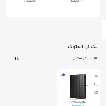
2 محصول
0 محصول
یک ترا استوک
نمایش ستون