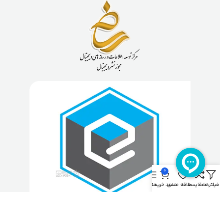
0
فیلترها
مقایسه
علاقه مندی
سبد خرید
منو