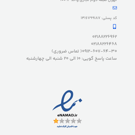
کد پستی: 1416799187
02188226962
02188226468
0912-607-64-30( تماس ضروری)
ساعت پاسخ گویی: 10 الی 20 شنبه الی چهارشنبه