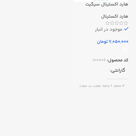
هارد اکسترنال سیگیت
دیجیتال مدل seagateظرفیت
1 ترابایت استوک
هارد اکسترنال
موجود در انبار
تومان
کد محصول:
100006
گارانتی
12 ماهه, 6 ماهه, هفت روز مهلت
تست