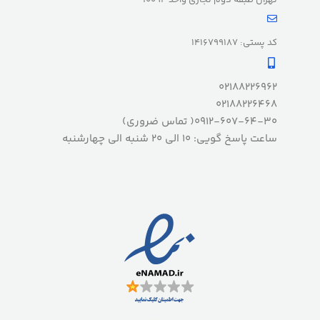
کد پستی: 1416799187
02188226962
02188226468
0912-607-64-30( تماس ضروری)
ساعت پاسخ گویی: 10 الی 20 شنبه الی چهارشنبه