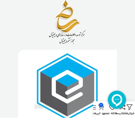
0
فیلترها
مقایسه
علاقه مندی
سبد خرید
منو