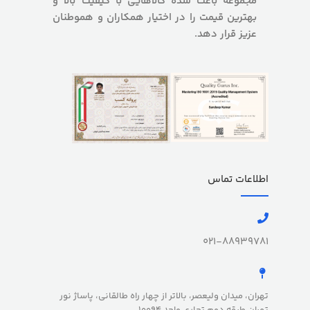
مجموعه باعث شده کالاهایی با کیفیت بالا و
بهترین قیمت را در اختیار همکاران و هموطنان
عزیز قرار دهد.
اطلاعات تماس
021-88939781
تهران، میدان ولیعصر، بالاتر از چهار راه طالقانی، پاساژ نور
تهران طبقه دوم تجاری واحد 10094