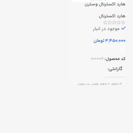
هارد اکسترنال وسترن
دیجیتال 500 گیگابایت ا
اMyPassport-500GB
هارد اکسترنال
موجود در انبار
تومان
کد محصول:
100002
گارانتی
12 ماهه, 6 ماهه, هفت روز مهلت
تست