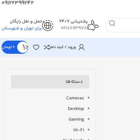
09122399242
پشتیبانی 24/7
حمل و نقل رایگان
02188939781
برای تهران و شهرستان
ورود / ثبت نام
0
تومان
دسته‌ها
Cameras
Desktop
Gaming
Hi-Fi