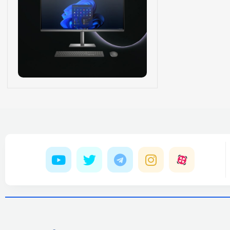
ON SALE
HP Envy 34
To Shop