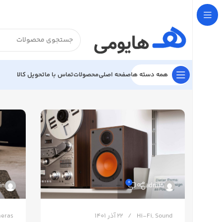

تحویل کالا
تماس با ما
محصولات
صفحه اصلی
همه دسته ها
0
in
admin
eras
22 آذر 1401
Hi-Fi
,
Sound