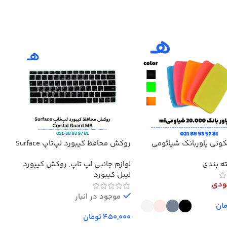
کونی پاوربانک شیائومی
روکش محافظ کیبورد لپ‌تاپ Surface
کابل 
4, 5, 6, 7 حروف فارسی‌دار
ه بندی
لوازم جانبی لپ تاپ
,
روکش کیبورد
,
کاب
سیلیکونی Crystal Guard MB
لیبل کیبورد
ودی
موجود در انبار
ان
تومان
ینه‌ها