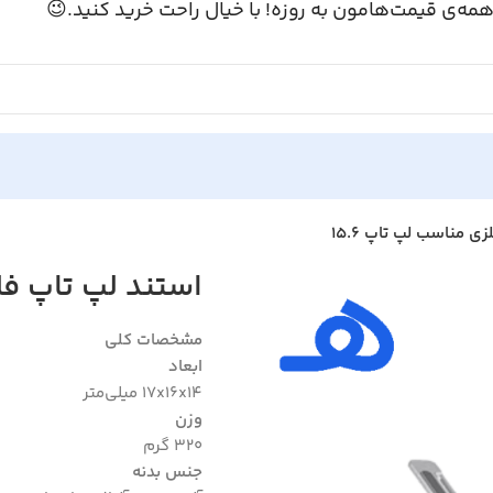
همه‌ی قیمت‌هامون به روزه! با خیال راحت خرید کنید.
استند لپ تاپ فلزی م
ناسب لپ تاپ 15.6
مشخصات کلی
ابعاد
17x16x14 میلی‌متر
وزن
320 گرم
جنس بدنه