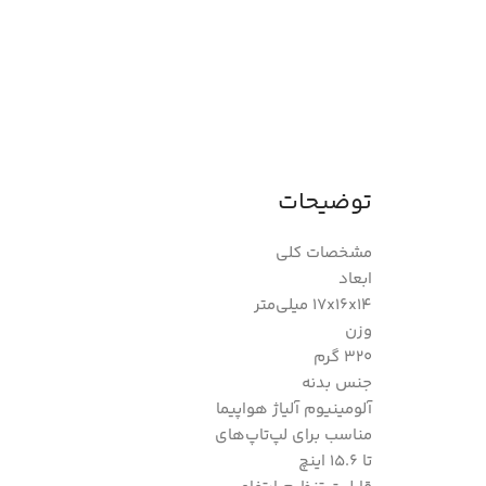
توضیحات
مشخصات کلی
ابعاد
17x16x14 میلی‌متر
وزن
320 گرم
جنس بدنه
آلومینیوم آلیاژ هواپیما
مناسب برای لپ‌تاپ‌های
تا 15.6 اینچ