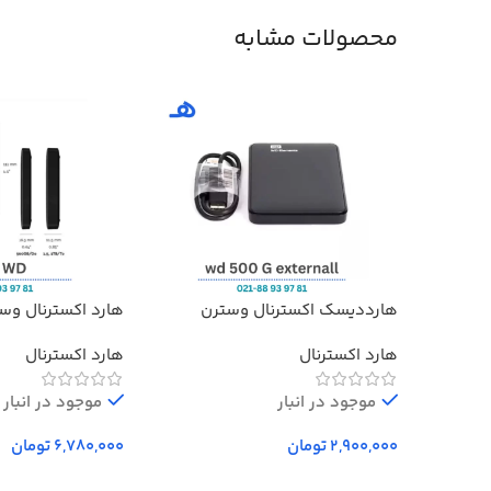
محصولات مشابه
هارددیسک اکسترنال وسترن
هارد اکسترنال وس
دیجیتال مدل المنتز ظرفیت 500
Elements ظرفیت 1 ترابایت
هارد اکسترنال
هارد اکسترنال
گیگابایت استوک ا Western Digital
Elements External Hard Drive –
500GB
موجود در انبار
موجود در انبار
تومان
تومان
انتخاب گزینه‌ها
انتخاب گزینه‌ها