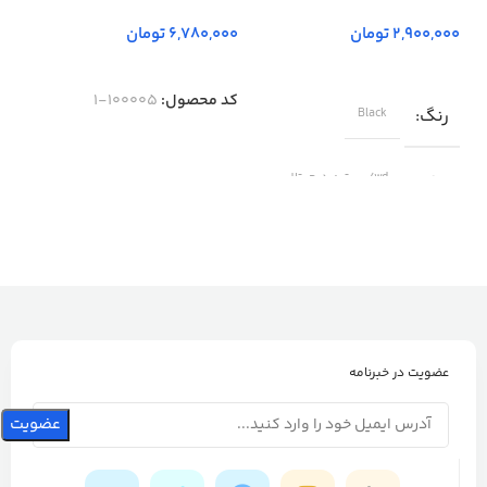
تومان
تومان
کد محصول:
100005-1
رنگ
Black
برند
wd/وسترن دیجیتال
عضویت در خبرنامه