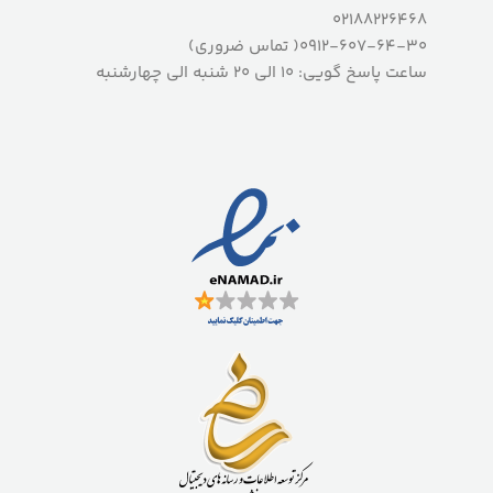
02188226468
0912-607-64-30( تماس ضروری)
ساعت پاسخ گویی: 10 الی 20 شنبه الی چهارشنبه