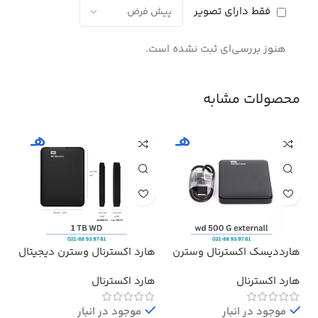
فقط دارای تصویر
هنوز بررسی‌ای ثبت نشده است.
محصولات مشابه
هارددیسک اکسترنال وسترن
هارد اکسترنال وسترن دیجیتال
هدف
دیجیتال مدل المنتز ظرفیت
مدل Elements ظرفیت 1 ترابایت
پرو
هارد اکسترنال
هارد اکسترنال
بد
500 گیگابایت استوک ا
Western Digital Elements
موجود در انبار
External Hard Drive – 500GB
موجود در انبار