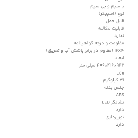
با سیم و بی سیم
نوع (اسپیکر)
قابل حمل
قابلیت مکالمه
ندارد
مقاومت و درجه گواهینامه
IPX4 (مقاوم در برابر پاشش آب و تعریق)
ابعاد
942×416×406 میلی متر
وزن
31 کیلوگرم
جنس بدنه
ABS
نشانگر LED
دارد
نورپردازی
دارد