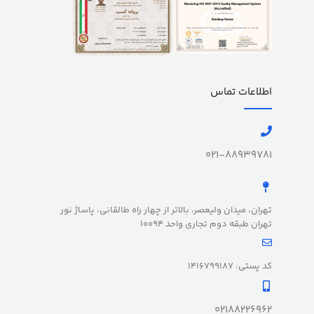
اطلاعات تماس
021-88939781
تهران، میدان ولیعصر، بالاتر از چهار راه طالقانی، پاساژ نور
تهران طبقه دوم تجاری واحد 10094
کد پستی: 1416799187
02188226962