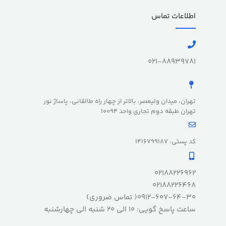
اطلاعات تماس
021-88939781
تهران، میدان ولیعصر، بالاتر از چهار راه طالقانی، پاساژ نور
تهران طبقه دوم تجاری واحد 10094
کد پستی: 1416799187
02188226962
02188226468
0912-607-64-30( تماس ضروری)
ساعت پاسخ گویی: 10 الی 20 شنبه الی چهارشنبه