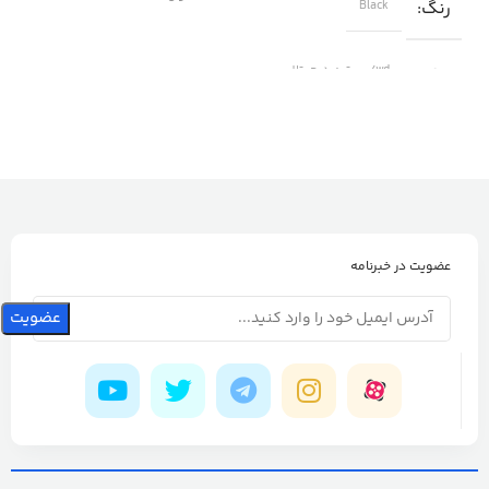
رنگ
Black
برند
wd/وسترن دیجیتال
عضویت در خبرنامه