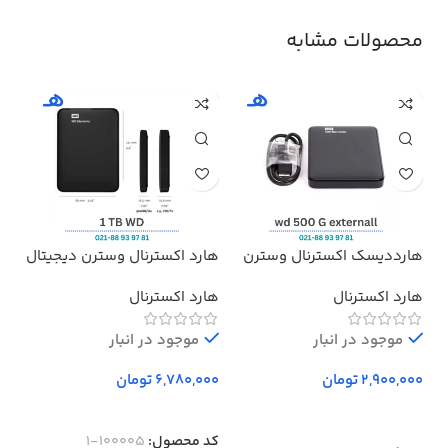
محصولات مشابه
هارددیسک اکسترنال وسترن
هارد اکسترنال وسترن دیجیتال
هدف
دیجیتال مدل المنتز ظرفیت
مدل Elements ظرفیت 1 ترابایت
پرو
هارد اکسترنال
هارد اکسترنال
بد
500 گیگابایت استوک ا
Western Digital Elements
موجود در انبار
External Hard Drive – 500GB
موجود در انبار
تومان
تومان
کد محصول:
100005-1