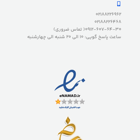
02188226962
02188226468
0912-607-64-30( تماس ضروری)
ساعت پاسخ گویی: 10 الی 20 شنبه الی چهارشنبه