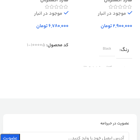
هارد اکسترنال
هارد اکسترنال
بد
500 گیگابایت استوک ا
Western Digital Elements
موجود در انبار
External Hard Drive – 500GB
موجود در انبار
تومان
تومان
کد محصول:
100005-1
رنگ
Black
برند
wd/وسترن دیجیتال
عضویت در خبرنامه