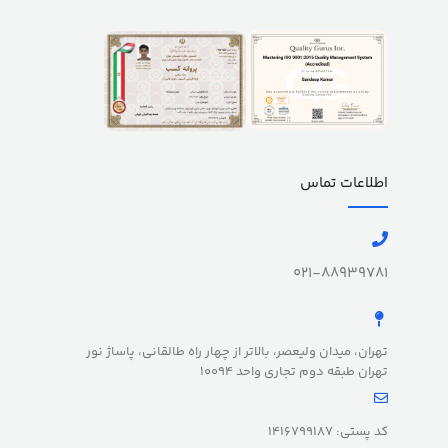
اطلاعات تماس
021-88939781
تهران، میدان ولیعصر، بالاتر از چهار راه طالقانی، پاساژ نور
تهران طبقه دوم تجاری واحد 10094
کد پستی: 1416799187