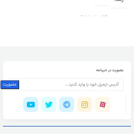
برند
wd/وسترن دیجیتال
عضویت در خبرنامه