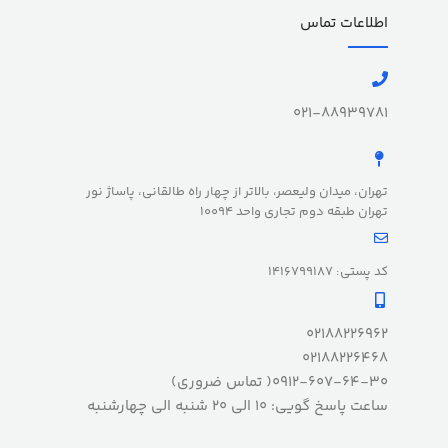
اطلاعات تماس
021-88939781
تهران، میدان ولیعصر، بالاتر از چهار راه طالقانی، پاساژ نور
تهران طبقه دوم تجاری واحد 10094
کد پستی: 1416799187
02188226962
02188226468
0912-607-64-30( تماس ضروری)
ساعت پاسخ گویی: 10 الی 20 شنبه الی چهارشنبه