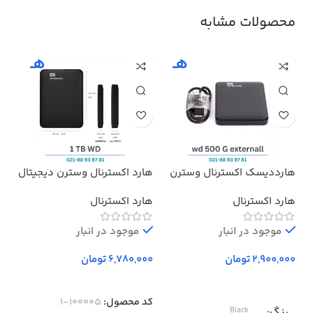
محصولات مشابه
هارددیسک اکسترنال وسترن
هارد اکسترنال وسترن دیجیتال
هدف
دیجیتال مدل المنتز ظرفیت
مدل Elements ظرفیت 1 ترابایت
پرو
هارد اکسترنال
هارد اکسترنال
بد
500 گیگابایت استوک ا
Western Digital Elements
موجود در انبار
External Hard Drive – 500GB
موجود در انبار
تومان
تومان
کد محصول:
100005-1
رنگ
Black