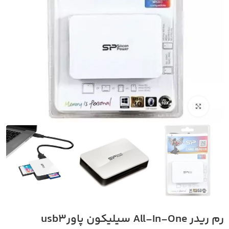
بزرگنمایی تصویر
رم ریدر All-In-One سیلیکون پاورusb3