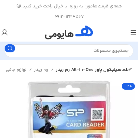
همه‌ی قیمت‌هامون به روزه! با خیال راحت خرید کنید.😉
0912-1234567
رم ریدر All-In-One سیلیکون پاورusb3
رم ریدر
لوازم جانبی کامپیوتر
-14%