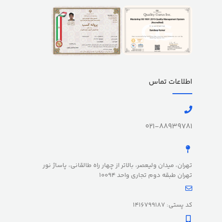
اطلاعات تماس
021-88939781
تهران، میدان ولیعصر، بالاتر از چهار راه طالقانی، پاساژ نور
تهران طبقه دوم تجاری واحد 10094
کد پستی: 1416799187