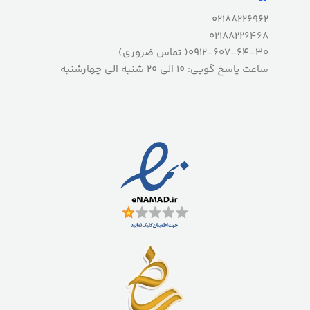
02188226962
02188226468
0912-607-64-30( تماس ضروری)
ساعت پاسخ گویی: 10 الی 20 شنبه الی چهارشنبه