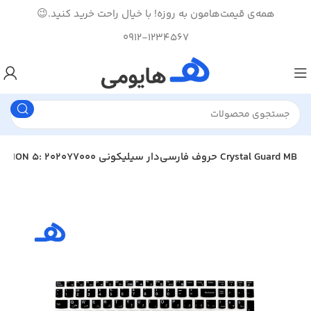
همه‌ی قیمت‌هامون به روزه! با خیال راحت خرید کنید.😉
0912-1234567
روکش محافظ کیبورد لپ‌تاپ لژیون LEGION 5: 2020Y7000 حروف فارسی‌دار سیلیکونی Crystal Guard MB