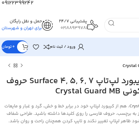
09122399242
پشتیبانی 24/7
حمل و نقل رایگان
02188939781
برای تهران و شهرستان
ورود / ثبت نام
0
تومان
روکش محافظ کیبورد لپ‌تاپ Surface 4, 5, 6, 7 حروف
Crystal 
Crys
، هم از کیبورد لپتاپ خود در برابر خط و خش، گرد و غبار و مایعات
 به برچسب، حروف فارسی را روی کلیدها داشته باشید. طراحی شفاف
 ظاهر لپتاپ تغییر نکند و تایپ کردن همچنان راحت و روان باشد.