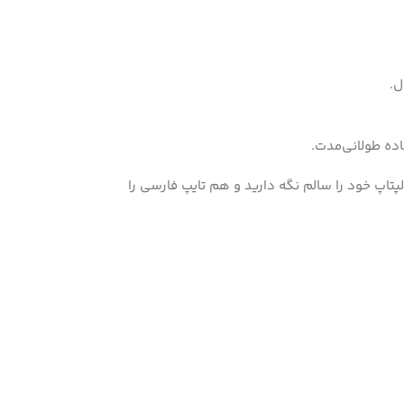
ل.
اده طولانی‌مدت.
 Crystal Guard MB، هم کیبورد لپتاپ خود را سالم نگه دارید و هم تایپ فارسی را