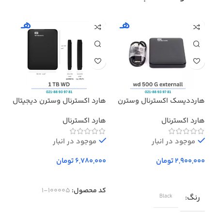
هارددیسک اکسترنال وسترن
هارد اکسترنال وسترن دیجیتال
هدف
دیجیتال مدل المنتز ظرفیت
مدل Elements ظرفیت 1 ترابایت
پرو
هارد اکسترنال
هارد اکسترنال
بد
500 گیگابایت استوک ا
Western Digital Elements
موجود در انبار
External Hard Drive – 500GB
موجود در انبار
تومان
تومان
کد محصول:
100005-1
رنگ
Black