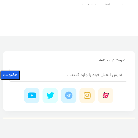
برند
wd/وسترن دیجیتال
عضویت در خبرنامه