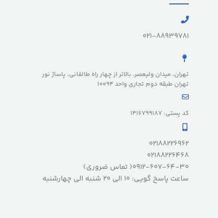
021-88939781
تهران، میدان ولیعصر، بالاتر از چهار راه طالقانی، پاساژ نور
تهران طبقه دوم تجاری واحد 10094
کد پستی: 1416799187
02188226962
02188226468
0912-607-64-30( تماس ضروری)
ساعت پاسخ گویی: 10 الی 20 شنبه الی چهارشنبه