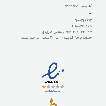
کد پستی: 1416799187
02188226962
02188226468
0912-607-64-30( تماس ضروری)
ساعت پاسخ گویی: 10 الی 20 شنبه الی چهارشنبه