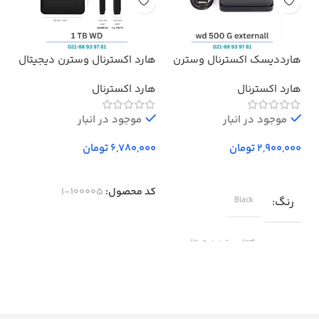
هارددیسک اکسترنال وسترن
هارد اکسترنال وسترن دیجیتال
هدف
دیجیتال مدل المنتز ظرفیت
مدل Elements ظرفیت 1 ترابایت
پرو
هارد اکسترنال
هارد اکسترنال
بد
500 گیگابایت استوک ا
Western Digital Elements
موجود در انبار
External Hard Drive – 500GB
موجود در انبار
تومان
تومان
کد محصول:
100005-1
رنگ
Black
برند
wd/وسترن دیجیتال