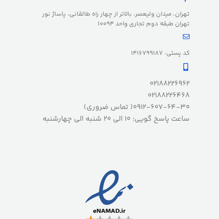
تهران، میدان ولیعصر، بالاتر از چهار راه طالقانی، پاساژ نور
تهران طبقه دوم تجاری واحد 10094
کد پستی: 1416799187
02188226962
02188226468
0912-607-64-30( تماس ضروری)
ساعت پاسخ گویی: 10 الی 20 شنبه الی چهارشنبه