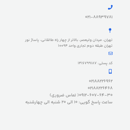
021-88939781
تهران، میدان ولیعصر، بالاتر از چهار راه طالقانی، پاساژ نور
تهران طبقه دوم تجاری واحد 10094
کد پستی: 1416799187
02188226962
02188226468
0912-607-64-30( تماس ضروری)
ساعت پاسخ گویی: 10 الی 20 شنبه الی چهارشنبه