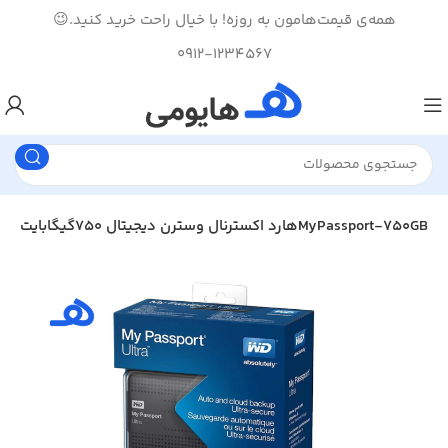
همه‌ی قیمت‌هامون به روزه! با خیال راحت خرید کنید.😉
0912-1234567
هارد اکسترنال وسترن دیجیتال 750گیگابایت ا اMyPassport-750GB