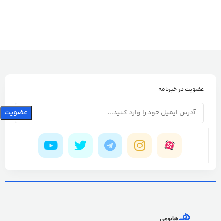
برند
wd/وسترن دیجیتال
عضویت در خبرنامه