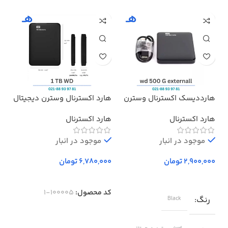
هارددیسک اکسترنال وسترن
هارد اکسترنال وسترن دیجیتال
هدف
دیجیتال مدل المنتز ظرفیت
مدل Elements ظرفیت 1 ترابایت
پرو
هارد اکسترنال
هارد اکسترنال
بد
500 گیگابایت استوک ا
Western Digital Elements
موجود در انبار
External Hard Drive – 500GB
موجود در انبار
تومان
تومان
کد محصول:
100005-1
رنگ
Black