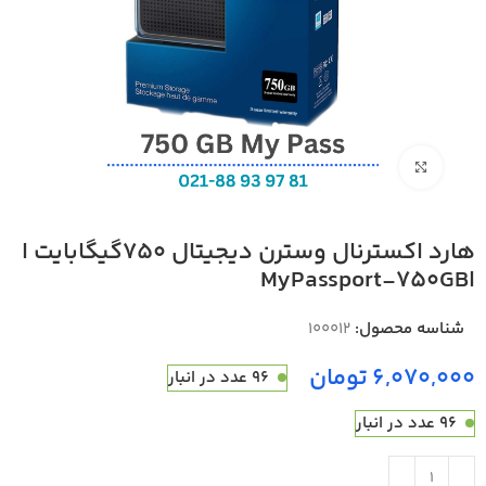
بزرگنمایی تصویر
هارد اکسترنال وسترن دیجیتال 750گیگابایت ا
اMyPassport-750GB
شناسه محصول:
100012
تومان
96 عدد در انبار
96 عدد در انبار