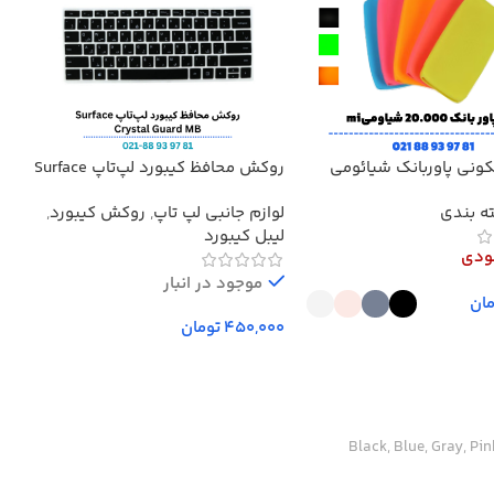
کونی پاوربانک شیائومی
روکش محافظ کیبورد لپ‌تاپ Surface
کابل 
4, 5, 6, 7 حروف فارسی‌دار
ه بندی
لوازم جانبی لپ تاپ
,
روکش کیبورد
,
کاب
سیلیکونی Crystal Guard MB
لیبل کیبورد
ودی
موجود در انبار
ان
تومان
ینه‌ها
افزودن به سبد خرید
ک
Black, Blue, Gray, Pink