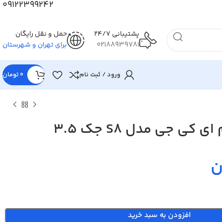
09122399242
پشتیبانی 24/7
حمل و نقل رایگان
02188939781
برای تهران و شهرستان
ورود / ثبت نام
0
تومان
کی جی مدل S8 جک 3.5
ن
افزودن به سبد خرید