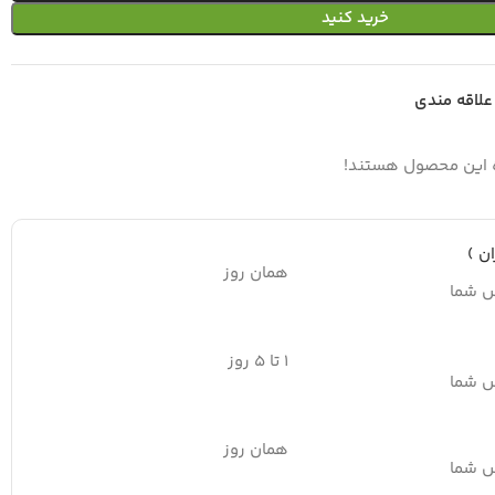
خرید کنید
علاقه مندی
ه این محصول هستند!
ن )
همان روز
س شما
۱ تا ۵ روز
س شما
همان روز
س شما