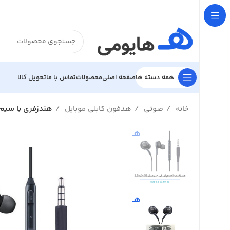

تحویل کالا
تماس با ما
محصولات
صفحه اصلی
همه دسته ها
کی جی مدل S8 جک 3.5
هدفون کابلی موبایل
صوتی
خانه