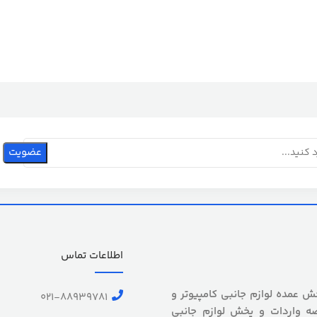
اطلاعات تماس
 بیش از 5 سال سابقه پخش عمده لوازم جانبی کامپیوتر و
021-88939781
ه واردات و پخش لوازم جانبی