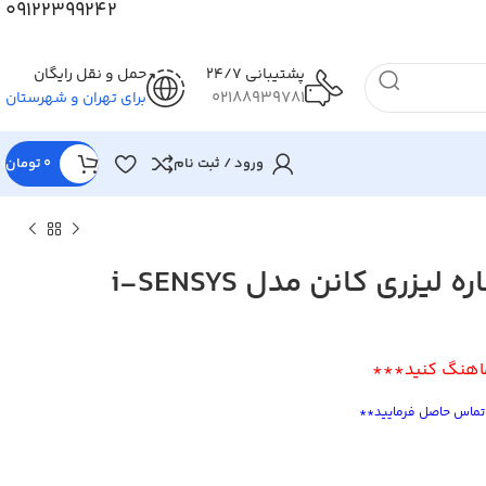
09122399242
پشتیبانی 24/7
حمل و نقل رایگان
02188939781
برای تهران و شهرستان
ورود / ثبت نام
0
تومان
پرینتر رنگی 3 کاره لیزری کانن مدل i-SENSYS
تومان
تومان
تومان
هنگ کنید***
تومان
 تماس حاصل فرمایید**