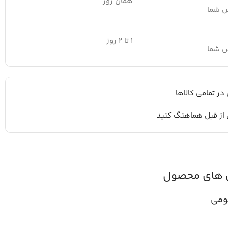
همان روز
س شما
۱ تا ۲ روز
س شما
 در تمامی کالاها
 از قبل هماهنگ کنید
 های محصول
ومی