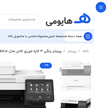

تحویل کالا
تماس با ما
محصولات
صفحه اصلی
همه دسته ها
پرینتر رنگی 3 کاره لیزری کانن مدل i-SENSYS MF651Cw
پرینتر
خانه
-2%