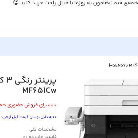
همه‌ی قیمت‌هامون به روزه! با خیال راحت خرید کنید.
MF651Cw
ش حضوری هماهنگ کنید***
 قبل از خرید تماس حاصل فرمایید**
مشخصات کلی
قابلیت چاپ دو رو