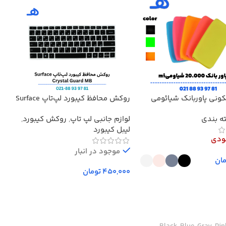
کونی پاوربانک شیائومی
روکش محافظ کیبورد لپ‌تاپ Surface
کابل 
4, 5, 6, 7 حروف فارسی‌دار
ه بندی
لوازم جانبی لپ تاپ
,
روکش کیبورد
,
کاب
سیلیکونی Crystal Guard MB
لیبل کیبورد
ودی
موجود در انبار
ان
تومان
ینه‌ها
افزودن به سبد خرید
ک