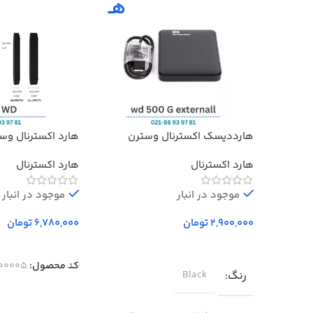
هارددیسک اکسترنال وسترن
هارد اکسترنال وس
دیجیتال مدل المنتز ظرفیت 500
Elements ظرفیت 1 ترابایت
هارد اکسترنال
هارد اکسترنال
گیگابایت استوک ا Western Digital
Elements External Hard Drive –
500GB
موجود در انبار
موجود در انبار
تومان
تومان
انتخاب گزینه‌ها
انتخاب گزینه‌ها
کد محصول:
00005-1
رنگ
Black