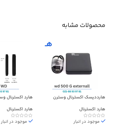
محصولات مشابه
هارددیسک اکسترنال وسترن
هارد اکسترنال وس
دیجیتال مدل المنتز ظرفیت 500
Elements ظرفیت 1 ترابایت
هارد اکسترنال
هارد اکسترنال
گیگابایت استوک ا Western Digital
Elements External Hard Drive –
500GB
موجود در انبار
موجود در انبار