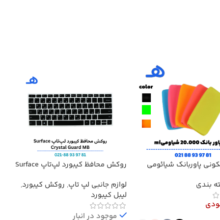
کونی پاوربانک شیائومی
روکش محافظ کیبورد لپ‌تاپ Surface
کابل 
4, 5, 6, 7 حروف فارسی‌دار
ه بندی
لوازم جانبی لپ تاپ
,
روکش کیبورد
,
کاب
سیلیکونی Crystal Guard MB
لیبل کیبورد
ودی
موجود در انبار