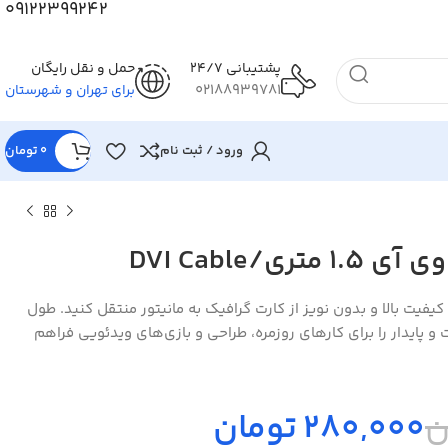
09122399242
پشتیبانی 24/7
حمل و نقل رایگان
02188939781
برای تهران و شهرستان
ورود / ثبت نام
0
تومان
ی/DVI Cable
DV، تصویر را با کیفیت بالا و بدون نویز از کارت گرافیک به مانیتور منتقل کنید. طول
حت و پایدار را برای کارهای روزمره، طراحی و بازی‌های ویدئویی فراهم
ن
280,000
تومان