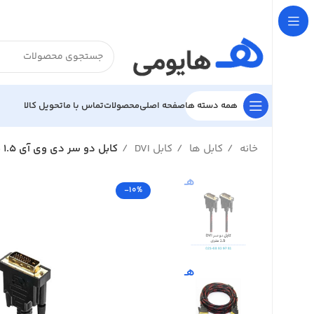

تحویل کالا
تماس با ما
محصولات
صفحه اصلی
همه دسته ها
کابل دو سر دی وی آی 1.5 متری/DVI Cable
کابل DVI
کابل ها
خانه
-10%