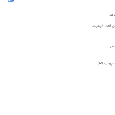
ون افت کیفیت.
تر.
رت DVI.