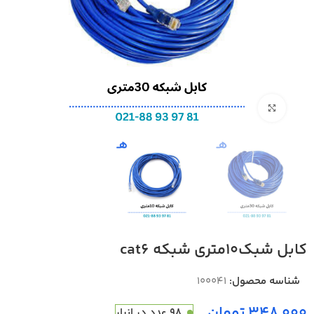
بزرگنمایی تصویر
کابل شبک10متری شبکه cat6
شناسه محصول:
100041
تومان
98 عدد در انبار