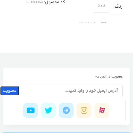
کد محصول:
100005-1
رنگ
Black
برند
wd/وسترن دیجیتال
عضویت در خبرنامه