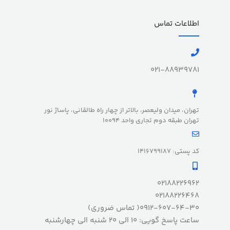
اطلاعات تماس
021-88939781
تهران، میدان ولیعصر، بالاتر از چهار راه طالقانی، پاساژ نور
تهران طبقه دوم تجاری واحد 10094
کد پستی: 1416799187
02188226962
02188226468
0912-607-64-30( تماس ضروری)
ساعت پاسخ گویی: 10 الی 20 شنبه الی چهارشنبه