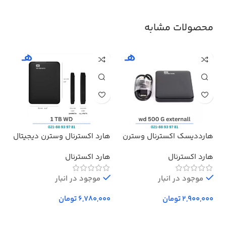
محصولات مشابه
هارددیسک اکسترنال وسترن
هارد اکسترنال وسترن دیجیتال
هدف
دیجیتال مدل المنتز ظرفیت
مدل Elements ظرفیت 1 ترابایت
پرو
هارد اکسترنال
هارد اکسترنال
بد
500 گیگابایت استوک ا
Western Digital Elements
موجود در انبار
External Hard Drive – 500GB
موجود در انبار
تومان
تومان