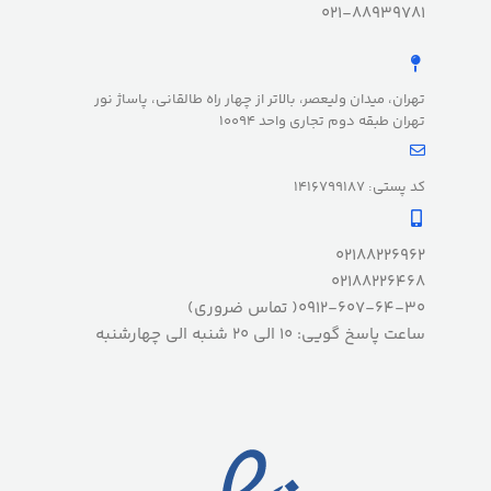
021-88939781
تهران، میدان ولیعصر، بالاتر از چهار راه طالقانی، پاساژ نور
تهران طبقه دوم تجاری واحد 10094
کد پستی: 1416799187
02188226962
02188226468
0912-607-64-30( تماس ضروری)
ساعت پاسخ گویی: 10 الی 20 شنبه الی چهارشنبه