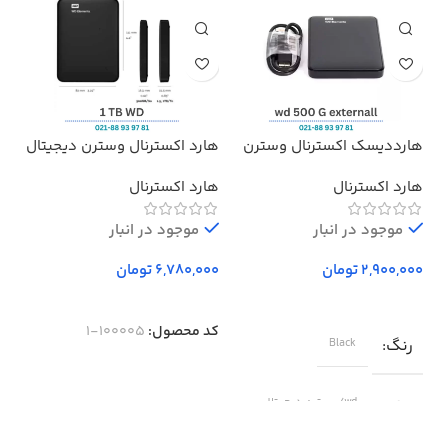
هارددیسک اکسترنال وسترن
هارد اکسترنال وسترن دیجیتال
هدف
دیجیتال مدل المنتز ظرفیت
مدل Elements ظرفیت 1 ترابایت
پرو
هارد اکسترنال
هارد اکسترنال
بد
500 گیگابایت استوک ا
Western Digital Elements
موجود در انبار
External Hard Drive – 500GB
موجود در انبار
تومان
تومان
کد محصول:
100005-1
رنگ
Black
برند
wd/وسترن دیجیتال