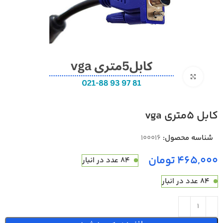
بزرگنمایی تصویر
کابل 5متری vga
شناسه محصول:
100016
تومان
84 عدد در انبار
84 عدد در انبار