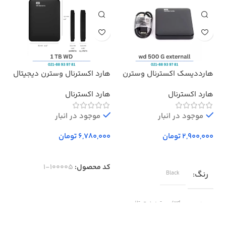
هارددیسک اکسترنال وسترن
هارد اکسترنال وسترن دیجیتال
هدف
دیجیتال مدل المنتز ظرفیت
مدل Elements ظرفیت 1 ترابایت
پرو
هارد اکسترنال
هارد اکسترنال
بد
500 گیگابایت استوک ا
Western Digital Elements
موجود در انبار
External Hard Drive – 500GB
موجود در انبار
تومان
تومان
کد محصول:
100005-1
رنگ
Black
برند
wd/وسترن دیجیتال