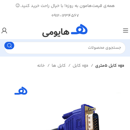
همه‌ی قیمت‌هامون به روزه! با خیال راحت خرید کنید.😉
0912-1234567
کابل 5متری vga
کابل vga
کابل ها
خانه