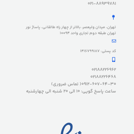
021-88939781
تهران، میدان ولیعصر، بالاتر از چهار راه طالقانی، پاساژ نور
تهران طبقه دوم تجاری واحد 10094
کد پستی: 1416799187
02188226962
02188226468
0912-607-64-30( تماس ضروری)
ساعت پاسخ گویی: 10 الی 20 شنبه الی چهارشنبه