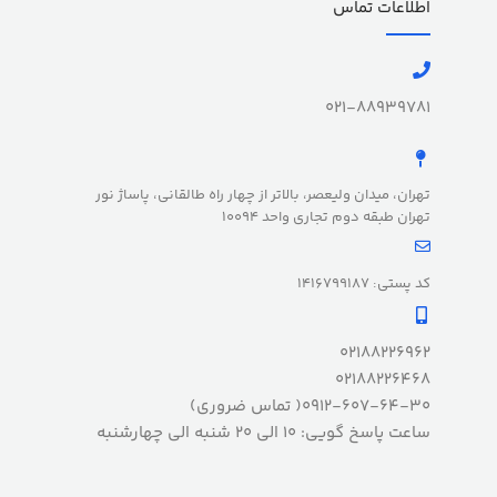
اطلاعات تماس
021-88939781
تهران، میدان ولیعصر، بالاتر از چهار راه طالقانی، پاساژ نور
تهران طبقه دوم تجاری واحد 10094
کد پستی: 1416799187
02188226962
02188226468
0912-607-64-30( تماس ضروری)
ساعت پاسخ گویی: 10 الی 20 شنبه الی چهارشنبه