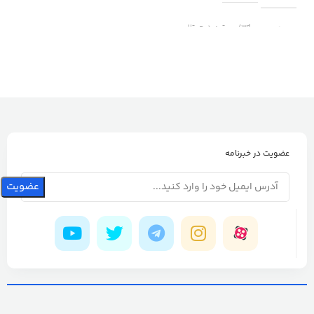
برند
wd/وسترن دیجیتال
عضویت در خبرنامه