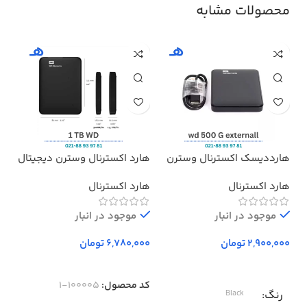
محصولات مشابه
هارددیسک اکسترنال وسترن
هارد اکسترنال وسترن دیجیتال
هدف
دیجیتال مدل المنتز ظرفیت
مدل Elements ظرفیت 1 ترابایت
پرو
هارد اکسترنال
هارد اکسترنال
بد
500 گیگابایت استوک ا
Western Digital Elements
موجود در انبار
External Hard Drive – 500GB
موجود در انبار
تومان
تومان
کد محصول:
100005-1
رنگ
Black